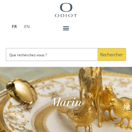
Aller
au
contenu
FR
EN
Rechercher
Marin