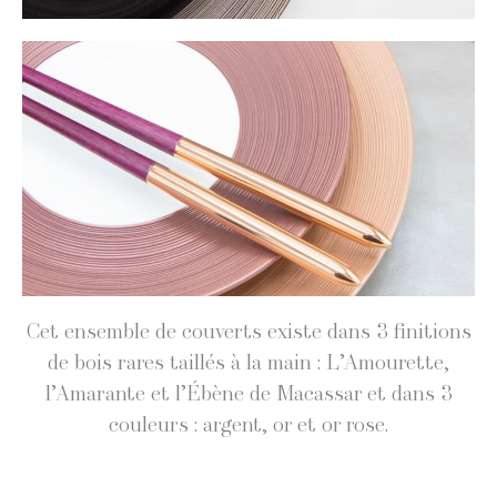
Cet ensem­ble de cou­verts existe dans 3 fini­tions
de bois rares tail­lés à la main : L’Amourette,
l’Amarante et l’Ébène de Macas­sar et dans 3
couleurs : argent, or et or rose.