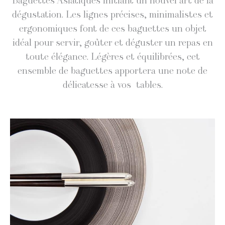
Baguettes Asi­a­tiques ini­tiant un nou­v­el art de la
dégus­ta­tion. Les lignes pré­cis­es, min­i­mal­istes et
ergonomiques font de ces baguettes un objet
idéal pour servir, goûter et déguster un repas en
toute élé­gance. Légères et équili­brées, cet
ensem­ble de baguettes apportera une note de
déli­catesse à vos tables.