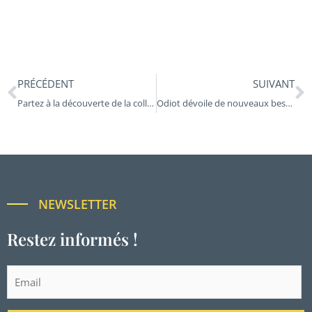
Précédent
S
PRÉCÉDENT
SUIVANT
Partez à la découverte de la collection Papillon
Odiot dévoile de nouveaux bestiaires dans la collection animaux marins
NEWSLETTER
Restez informés !