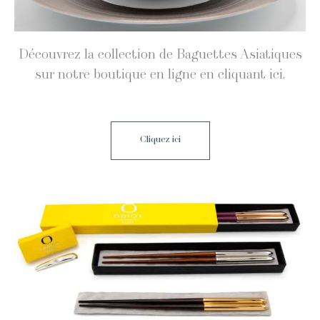
Décou­vrez la col­lec­tion de Baguettes Asi­a­tiques
sur notre bou­tique en ligne en cli­quant ici.
Cliquez ici