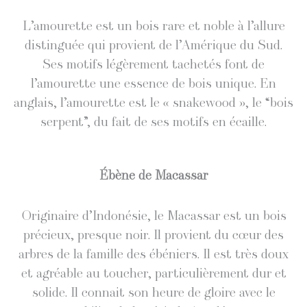
L’amourette est un bois rare et noble à l’al­lure
dis­tin­guée qui provient de l’Amérique du Sud.
Ses motifs légère­ment tachetés font de
l’amourette une essence de bois unique. En
anglais, l’amourette est le « snake­wood », le “bois
ser­pent”, du fait de ses motifs en écaille.
Ébène de Macassar
Orig­i­naire d’In­donésie, le Macas­sar est un bois
pré­cieux, presque noir. Il provient du cœur des
arbres de la famille des ébéniers. Il est très doux
et agréable au touch­er, par­ti­c­ulière­ment dur et
solide. Il con­nait son heure de gloire avec le