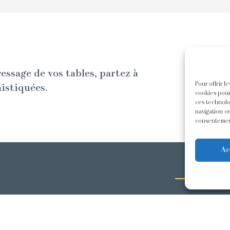
ressage de vos tables, partez à
Pour offrir l
histiquées.
cookies pour
ces technolo
navigation ou
consentement
Ac
ACTUA
Nos derni