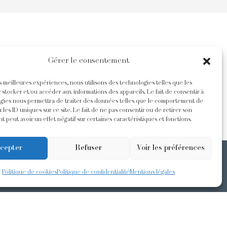
Gérer le consentement
es meilleures expériences, nous utilisons des technologies telles que les
 stocker et/ou accéder aux informations des appareils. Le fait de consentir à
gies nous permettra de traiter des données telles que le comportement de
 les ID uniques sur ce site. Le fait de ne pas consentir ou de retirer son
 peut avoir un effet négatif sur certaines caractéristiques et fonctions.
cepter
Refuser
Voir les préférences
Politique de cookies
Politique de confidentialité
Mentions légales
LITÉS
ères nouvelles