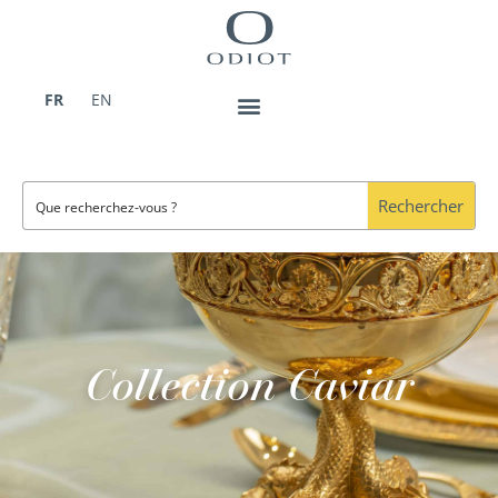
Aller
au
contenu
FR
EN
Rechercher
Collection Caviar