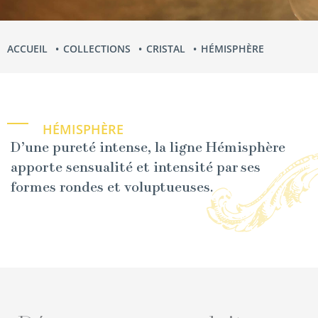
ACCUEIL
COLLECTIONS
CRISTAL
HÉMISPHÈRE
HÉMISPHÈRE
D’une pureté intense, la ligne Hémis­phère
apporte sen­su­al­ité et inten­sité par ses
formes ron­des et voluptueuses.