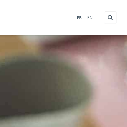
FR
EN