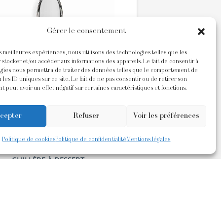
Gérer le consentement
es meilleures expériences, nous utilisons des technologies telles que les
 stocker et/ou accéder aux informations des appareils. Le fait de consentir à
gies nous permettra de traiter des données telles que le comportement de
 les ID uniques sur ce site. Le fait de ne pas consentir ou de retirer son
 peut avoir un effet négatif sur certaines caractéristiques et fonctions.
cepter
Refuser
Voir les préférences
Politique de cookies
Politique de confidentialité
Mentions légales
CUILLÈRE À DESSERT