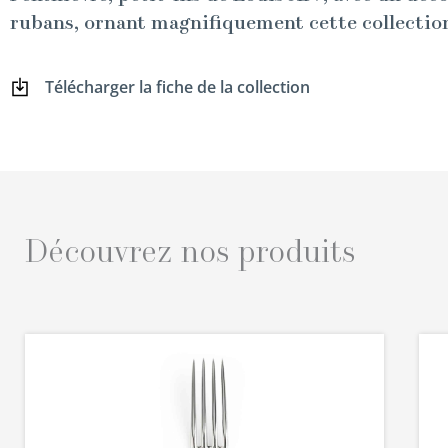
rubans, ornant mag­nifique­ment cette col­lec­tio
Télécharg­er la fiche de la collection
Découvrez nos produits