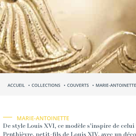
ACCUEIL
COLLECTIONS
COUVERTS
MARIE-ANTOINETT
MARIE-ANTOINETTE
De style Louis XVI, ce mod­èle s’inspire de celui 
Penthièvre, petit-fils de Louis XIV, avec un décor