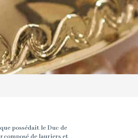
E
que pos­sé­dait le Duc de
 com­posé de lau­ri­ers et