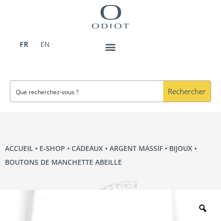
Aller
au
contenu
FR
EN
Rechercher
ACCUEIL
•
E‑SHOP
•
CADEAUX
•
ARGENT MASSIF
•
BIJOUX
•
BOUTONS DE MANCHETTE ABEILLE
Zo