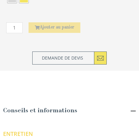
de
serviette
Laurier
Ajouter au panier
DEMANDE DE DEVIS
Conseils et informations
ENTRETIEN