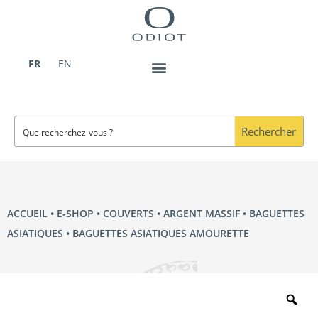
Aller
au
contenu
FR
EN
Rechercher
ACCUEIL
•
E‑SHOP
•
COUVERTS
•
ARGENT MASSIF
•
BAGUETTES
ASIATIQUES
• BAGUETTES ASIATIQUES AMOURETTE
Zo