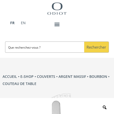
Aller
au
contenu
FR
EN
Rechercher
ACCUEIL
•
E‑SHOP
•
COUVERTS
•
ARGENT MASSIF
•
BOURBON
•
COUTEAU DE TABLE
Zo