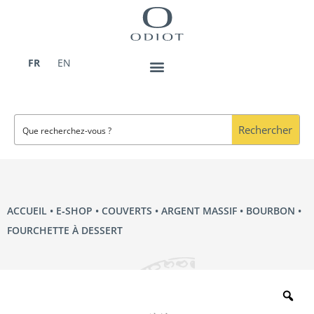
Aller
au
contenu
FR
EN
Rechercher
ACCUEIL
•
E‑SHOP
•
COUVERTS
•
ARGENT MASSIF
•
BOURBON
•
FOURCHETTE À DESSERT
Zo