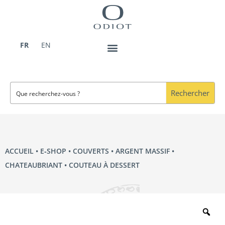
Aller
au
contenu
FR
EN
Rechercher
ACCUEIL
•
E‑SHOP
•
COUVERTS
•
ARGENT MASSIF
•
CHATEAUBRIANT
• COUTEAU À DESSERT
Zo