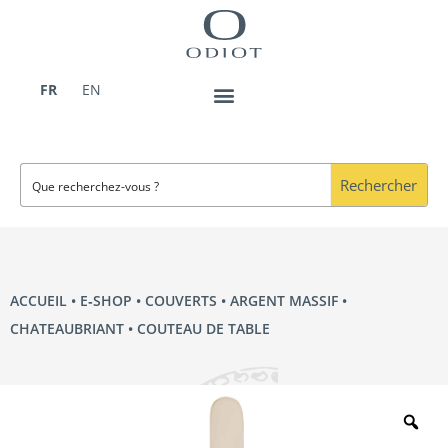
Aller
au
contenu
FR
EN
Rechercher
ACCUEIL
•
E‑SHOP
•
COUVERTS
•
ARGENT MASSIF
•
CHATEAUBRIANT
• COUTEAU DE TABLE
Zo