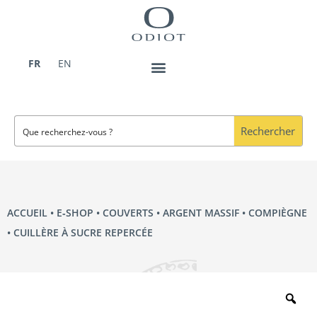
Aller
au
contenu
FR
EN
Rechercher
ACCUEIL
•
E‑SHOP
•
COUVERTS
•
ARGENT MASSIF
•
COMPIÈGNE
• CUILLÈRE À SUCRE REPERCÉE
Zo