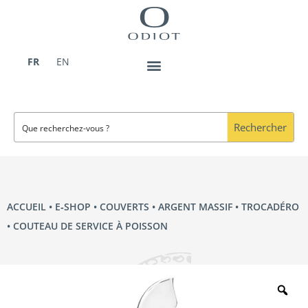
Aller
au
contenu
FR
EN
Rechercher
ACCUEIL
•
E‑SHOP
•
COUVERTS
•
ARGENT MASSIF
•
TROCADÉRO
• COUTEAU DE SERVICE À POISSON
Zo