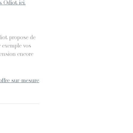
 Odiot ici.
diot propose de
r exemple vos
mension encore
offre sur-mesure