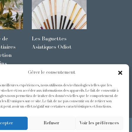
e de
Les Baguettes
tiaires
Asiatiques Odiot
ction
ins
Gérer le consentement
es meilleures expériences, nous utilisons des technologies telles que les
s
@Odiot
 stocker et/ou accéder aux informations des appareils. Le fait de consentir à
gies nous permettra de traiter des données telles que le comportement de
 les ID uniques sur ce site. Le fait de ne pas consentir ou de retirer son
 peut avoir un effet négatif sur certaines caractéristiques et fonctions.
cepter
Refuser
Voir les préférences