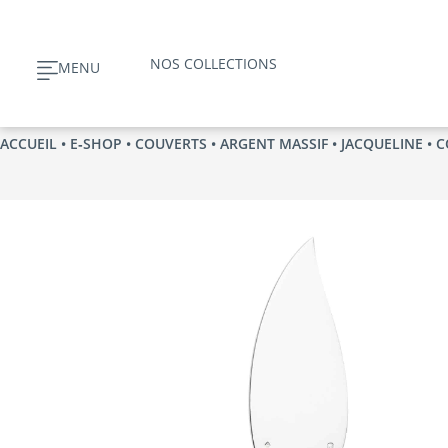
Aller
au
NOS COLLECTIONS
MENU
contenu
ACCUEIL
•
E‑SHOP
•
COUVERTS
•
ARGENT MASSIF
•
JACQUELINE
• C