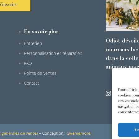
S'inscrire
En savoir plus
Odiot dévoil
Entretien
nouveaux bes
Personnalisation et réparation
dans la colle
FAQ
animaux mar
Points de ventes
Contact
Pour offrir l
@odiot.pari
cookies pour
ces technolo
navigation ou
consentement
Ac
 générales de ventes
– Conception:
Givememore