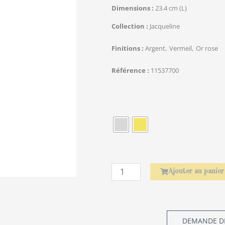
Dimensions
23.4 cm (L)
Collection
Jacqueline
Finitions
Argent
Vermeil
Or rose
Référence
11537700
quantité
de
Rond
de
serviette
Laurier
Ajouter au panier
DEMANDE DE