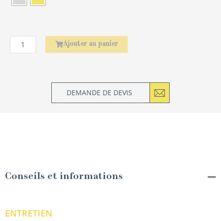
de
serviette
Laurier
Ajouter au panier
DEMANDE DE DEVIS
Conseils et informations
ENTRETIEN