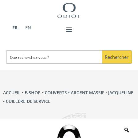
Aller
au
contenu
FR
EN
Rechercher
ACCUEIL
•
E‑SHOP
•
COUVERTS
•
ARGENT MASSIF
•
JACQUELINE
• CUILLÈRE DE SERVICE
Zo