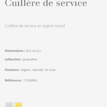
Cuillère de service
Cuillère de service en argent massif.
Dimensions
25.2 cm (L)
Collection
Jacqueline
Finitions
Argent
Vermeil
Or rose
Référence
11536900
quantité
de
Rond