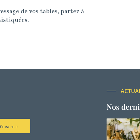
ressage de vos tables, partez à
histiquées.
ACTUA
Nos derni
S'inscrire