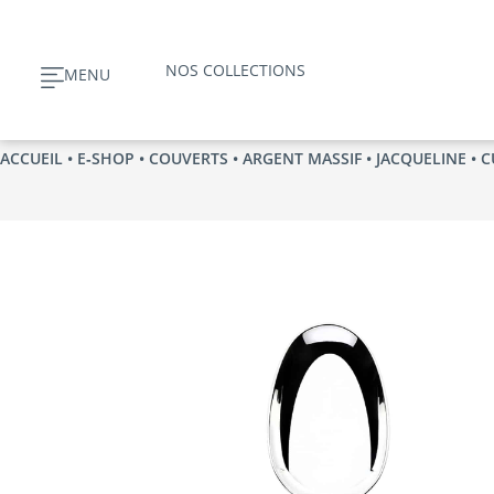
Aller
au
NOS COLLECTIONS
MENU
contenu
ACCUEIL
•
E‑SHOP
•
COUVERTS
•
ARGENT MASSIF
•
JACQUELINE
• C