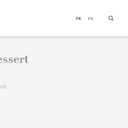
FR
EN
essert
sif.