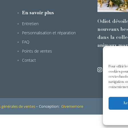
En savoir plus
Odiot dévoil
Entretien
nouveaux bes
Personnalisation et réparation
dans la colle
FAQ
animaux mar
Points de ventes
Contact
Pour offrir l
@odiot.pari
cookies pour
ces technolo
navigation ou
consentement
Ac
 générales de ventes
– Conception:
Givememore