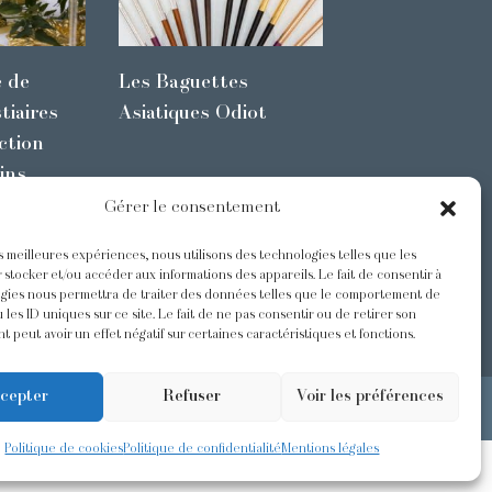
e de
Les Baguettes
tiaires
Asiatiques Odiot
ction
ins
Gérer le consentement
es meilleures expériences, nous utilisons des technologies telles que les
s
@Odiot
 stocker et/ou accéder aux informations des appareils. Le fait de consentir à
gies nous permettra de traiter des données telles que le comportement de
 les ID uniques sur ce site. Le fait de ne pas consentir ou de retirer son
 peut avoir un effet négatif sur certaines caractéristiques et fonctions.
cepter
Refuser
Voir les préférences
Politique de cookies
Politique de confidentialité
Mentions légales