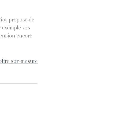
diot propose de
r exemple vos
mension encore
offre sur-mesure