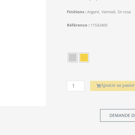
Finitions
Argent
Vermeil
Or rose
Référence
11532400
quantité
de
Baguettes
Asiatiques
Amourette
Ajouter au panier
DEMANDE DE