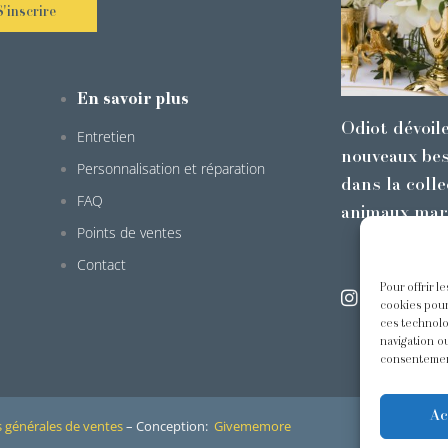
S'inscrire
En savoir plus
Odiot dévoil
Entretien
nouveaux bes
Personnalisation et réparation
dans la colle
FAQ
animaux mar
Points de ventes
Contact
Pour offrir l
@odiot.pari
cookies pour
ces technolo
navigation ou
consentement
Ac
 générales de ventes
– Conception:
Givememore