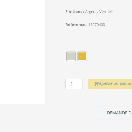
Finitions
Argent
Vermeil
Référence
11270400
quantité
de
Élephant
Ajouter au panier
DEMANDE DE