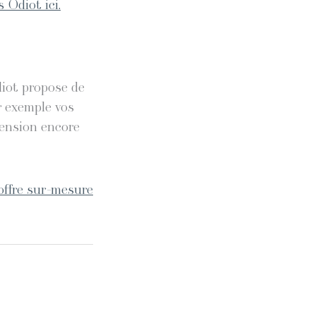
 Odiot ici.
diot propose de
r exemple vos
mension encore
offre sur-mesure