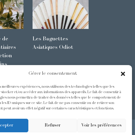
e de
Les Baguettes
tiaires
Asiatiques Odiot
ction
ins
Gérer le consentement
es meilleures expériences, nous utilisons des technologies telles que les
s
@Odiot
 stocker et/ou accéder aux informations des appareils. Le fait de consentir à
gies nous permettra de traiter des données telles que le comportement de
 les ID uniques sur ce site. Le fait de ne pas consentir ou de retirer son
 peut avoir un effet négatif sur certaines caractéristiques et fonctions.
cepter
Refuser
Voir les préférences