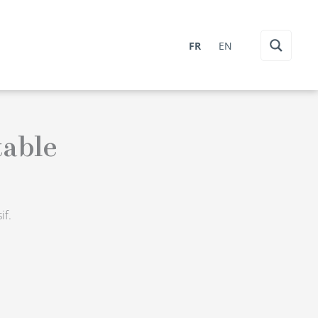
FR
EN
table
if.