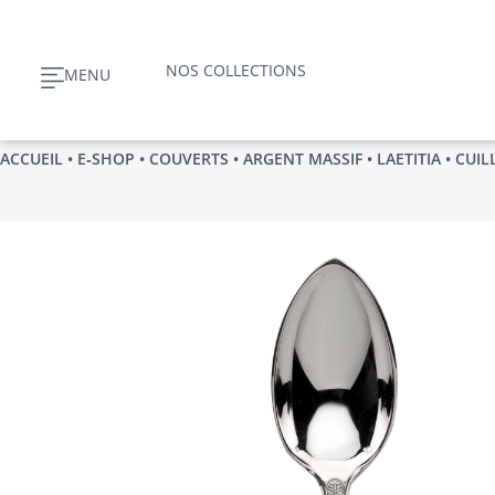
Aller
au
NOS COLLECTIONS
MENU
contenu
ACCUEIL
•
E‑SHOP
•
COUVERTS
•
ARGENT MASSIF
•
LAETITIA
• CUIL