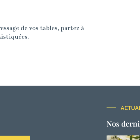
ressage de vos tables, partez à
histiquées.
ACTUA
Nos derni