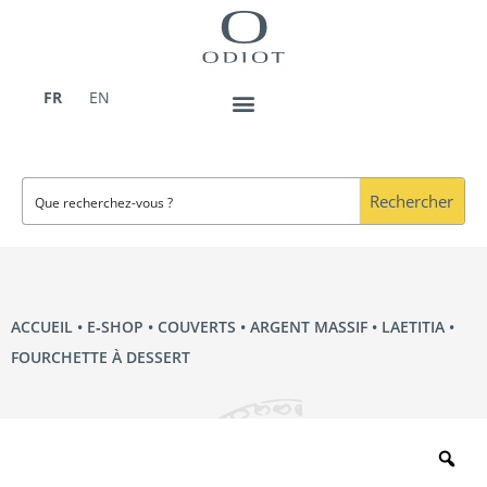
Aller
au
contenu
FR
EN
Rechercher
ACCUEIL
•
E‑SHOP
•
COUVERTS
•
ARGENT MASSIF
•
LAETITIA
•
FOURCHETTE À DESSERT
Zo