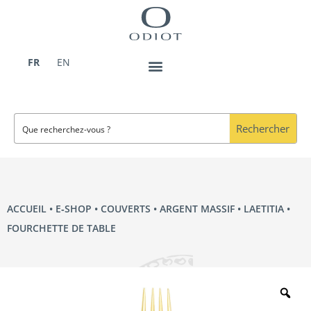
Aller
au
contenu
FR
EN
Rechercher
ACCUEIL
•
E‑SHOP
•
COUVERTS
•
ARGENT MASSIF
•
LAETITIA
•
FOURCHETTE DE TABLE
Zo