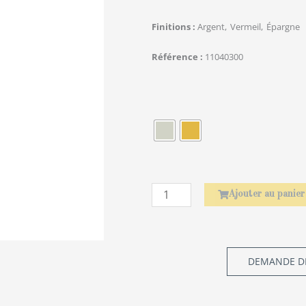
Finitions
Argent
Vermeil
Épargne
Référence
11040300
quantité
de
Élephant
Ajouter au panier
DEMANDE DE