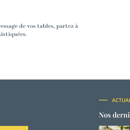
ressage de vos tables, partez à
histiquées.
ACTUA
Nos derni