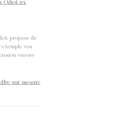
 Odiot ici.
diot propose de
r exemple vos
mension encore
offre sur-mesure