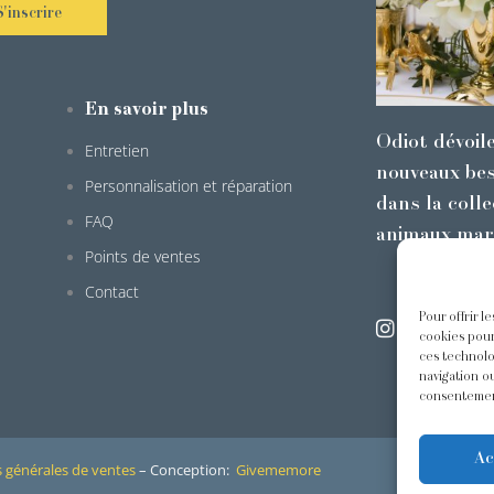
S'inscrire
En savoir plus
Odiot dévoil
Entretien
nouveaux bes
Personnalisation et réparation
dans la colle
FAQ
animaux mar
Points de ventes
Contact
Pour offrir l
@odiot.pari
cookies pour
ces technolo
navigation ou
consentement
Ac
 générales de ventes
– Conception:
Givememore