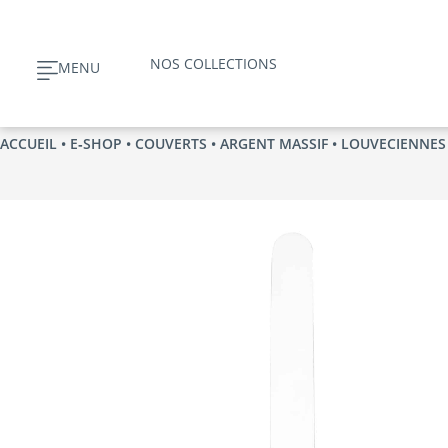
Aller
au
NOS COLLECTIONS
MENU
contenu
ACCUEIL
•
E‑SHOP
•
COUVERTS
•
ARGENT MASSIF
•
LOUVECIENNES