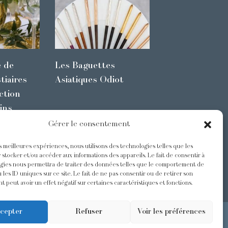
e de
Les Baguettes
tiaires
Asiatiques Odiot
ction
ins
Gérer le consentement
es meilleures expériences, nous utilisons des technologies telles que les
s
@Odiot
 stocker et/ou accéder aux informations des appareils. Le fait de consentir à
gies nous permettra de traiter des données telles que le comportement de
 les ID uniques sur ce site. Le fait de ne pas consentir ou de retirer son
 peut avoir un effet négatif sur certaines caractéristiques et fonctions.
cepter
Refuser
Voir les préférences