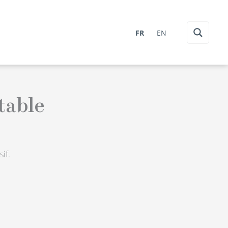
FR
EN
table
if.