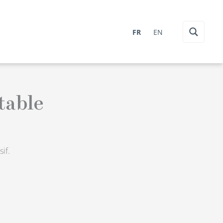
FR
EN
table
if.