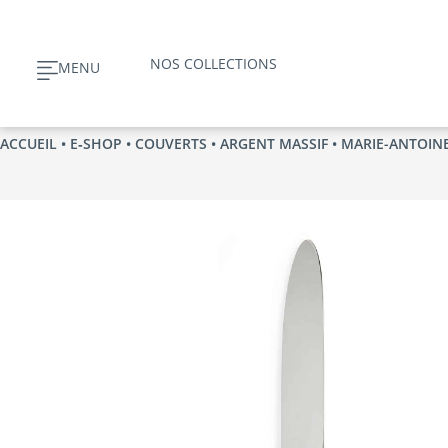
Aller
au
NOS COLLECTIONS
MENU
contenu
ACCUEIL
•
E‑SHOP
•
COUVERTS
•
ARGENT MASSIF
•
MARIE-ANTOIN