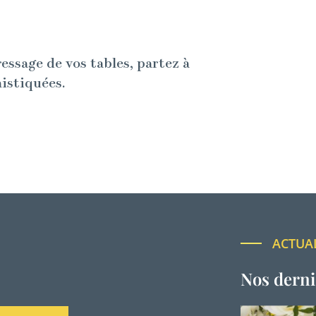
ressage de vos tables, partez à
histiquées.
ACTUA
Nos derni