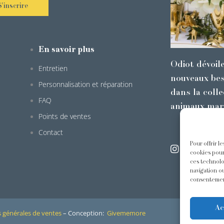
S'inscrire
En savoir plus
Odiot dévoil
Entretien
nouveaux bes
Personnalisation et réparation
dans la colle
FAQ
animaux mar
Points de ventes
Contact
Pour offrir l
@odiot.pari
cookies pour
ces technolo
navigation ou
consentement
Ac
 générales de ventes
– Conception:
Givememore