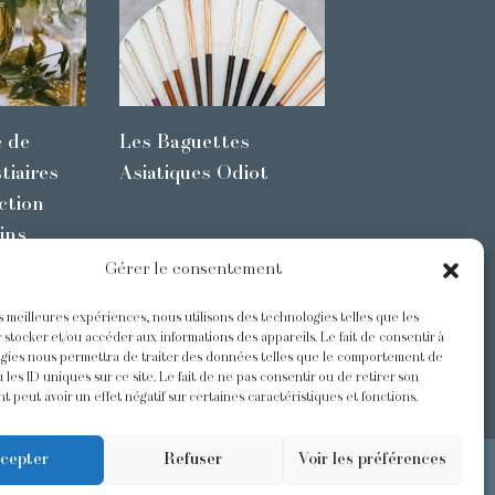
e de
Les Baguettes
tiaires
Asiatiques Odiot
ction
ins
Gérer le consentement
es meilleures expériences, nous utilisons des technologies telles que les
s
@Odiot
 stocker et/ou accéder aux informations des appareils. Le fait de consentir à
gies nous permettra de traiter des données telles que le comportement de
 les ID uniques sur ce site. Le fait de ne pas consentir ou de retirer son
 peut avoir un effet négatif sur certaines caractéristiques et fonctions.
cepter
Refuser
Voir les préférences