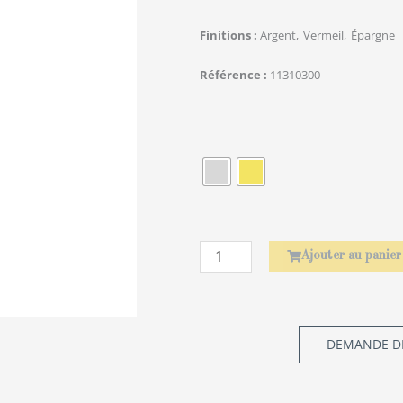
Finitions
Argent
Vermeil
Épargne
Référence
11310300
quantité
de
Rond
de
serviette
Laurier
Ajouter au panier
DEMANDE DE