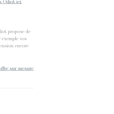
 Odiot ici.
diot propose de
r exemple vos
mension encore
offre sur-mesure