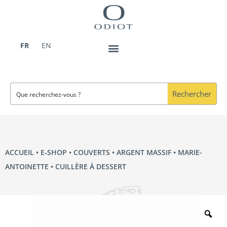
Aller
au
contenu
FR
EN
Rechercher
ACCUEIL
•
E‑SHOP
•
COUVERTS
•
ARGENT MASSIF
•
MARIE-
ANTOINETTE
• CUILLÈRE À DESSERT
Zo