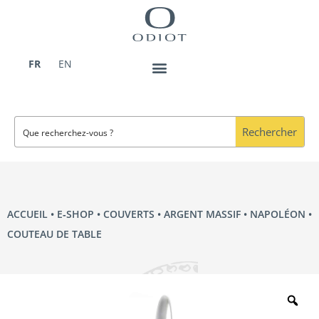
Aller
au
contenu
FR
EN
Rechercher
ACCUEIL
•
E‑SHOP
•
COUVERTS
•
ARGENT MASSIF
•
NAPOLÉON
•
COUTEAU DE TABLE
Zo