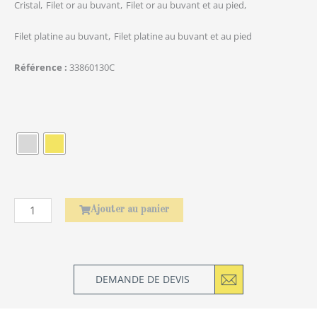
Cristal
Filet or au buvant
Filet or au buvant et au pied
Filet platine au buvant
Filet platine au buvant et au pied
Référence
33860130C
quantité
de
Rond
de
serviette
Laurier
Ajouter au panier
DEMANDE DE DEVIS