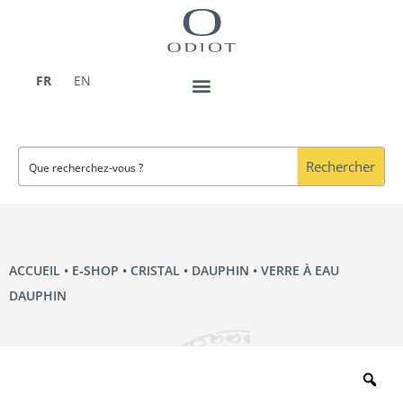
Aller
au
contenu
FR
EN
Rechercher
ACCUEIL
•
E‑SHOP
•
CRISTAL
•
DAUPHIN
• VERRE À EAU
DAUPHIN
Zo