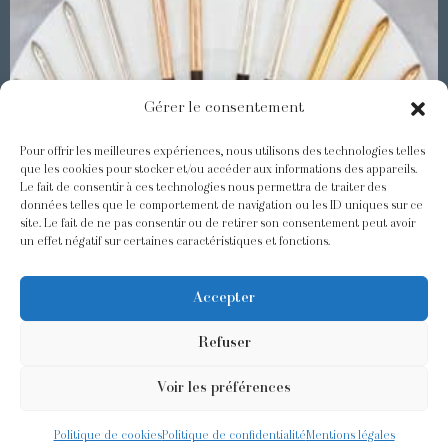
Gérer le consentement
Pour offrir les meilleures expériences, nous utilisons des technologies telles
que les cookies pour stocker et/ou accéder aux informations des appareils.
Le fait de consentir à ces technologies nous permettra de traiter des
Les Baguettes Asiatiques Odiot
données telles que le comportement de navigation ou les ID uniques sur ce
site. Le fait de ne pas consentir ou de retirer son consentement peut avoir
un effet négatif sur certaines caractéristiques et fonctions.
@odiot.paris
@Odiot
Accepter
Refuser
Voir les préférences
©2026 Odiot –
Mentions légales
–
Politique de confidentialité
–
Conditions générales de ventes
– Conception:
Givememore
Politique de cookies
Politique de confidentialité
Mentions légales