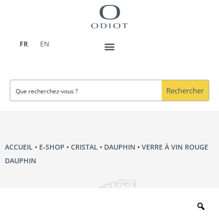
Aller
au
contenu
FR
EN
Rechercher
ACCUEIL
•
E‑SHOP
•
CRISTAL
•
DAUPHIN
• VERRE À VIN ROUGE
DAUPHIN
Zo