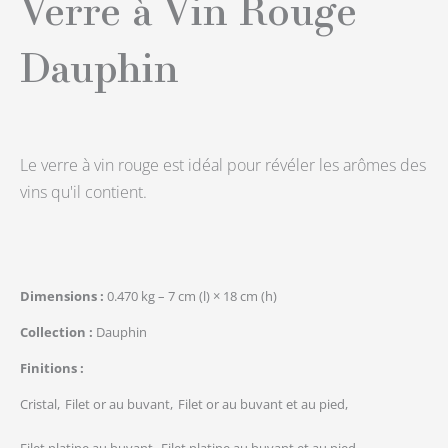
Verre à Vin Rouge
Dauphin
Le verre à vin rouge est idéal pour révéler les arômes des
vins qu'il contient.
Dimensions
0.470 kg – 7 cm (l) × 18 cm (h)
Collection
Dauphin
Finitions
Cristal
Filet or au buvant
Filet or au buvant et au pied
Filet platine au buvant
Filet platine au buvant et au pied