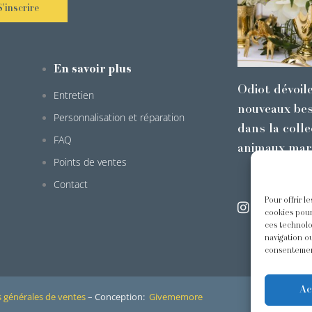
S'inscrire
En savoir plus
Odiot dévoil
Entretien
nouveaux bes
Personnalisation et réparation
dans la colle
FAQ
animaux mar
Points de ventes
Contact
Pour offrir l
@odiot.pari
cookies pour
ces technolo
navigation ou
consentement
Ac
 générales de ventes
– Conception:
Givememore