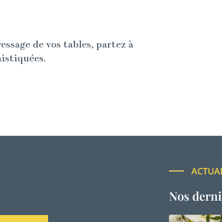
ressage de vos tables, partez à
histiquées.
ACTUA
Nos derni