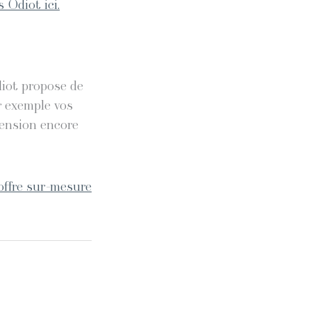
 Odiot ici.
diot propose de
r exemple vos
mension encore
offre sur-mesure