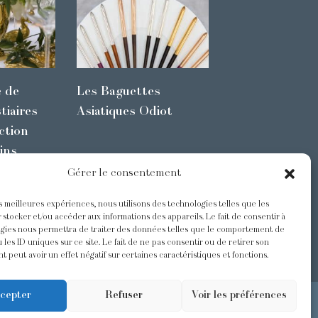
e de
Les Baguettes
tiaires
Asiatiques Odiot
ction
ins
Gérer le consentement
es meilleures expériences, nous utilisons des technologies telles que les
s
@Odiot
 stocker et/ou accéder aux informations des appareils. Le fait de consentir à
gies nous permettra de traiter des données telles que le comportement de
 les ID uniques sur ce site. Le fait de ne pas consentir ou de retirer son
 peut avoir un effet négatif sur certaines caractéristiques et fonctions.
cepter
Refuser
Voir les préférences