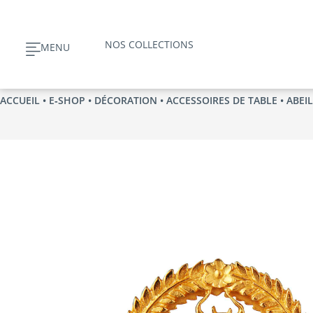
Aller
au
NOS COLLECTIONS
MENU
contenu
ACCUEIL
•
E‑SHOP
•
DÉCORATION
•
ACCESSOIRES DE TABLE
•
ABEI