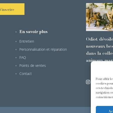
S'inscrire
En savoir plus
Odiot dévoil
Entretien
nouveaux bes
Personnalisation et réparation
dans la colle
FAQ
animaux mar
Points de ventes
Contact
Pour offrir l
@odiot.pari
cookies pour
ces technolo
navigation ou
consentement
Ac