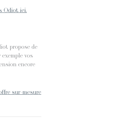
 Odiot ici.
diot propose de
r exemple vos
mension encore
offre sur-mesure