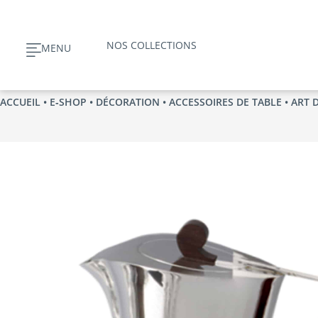
Aller
au
NOS COLLECTIONS
MENU
contenu
ACCUEIL
•
E‑SHOP
•
DÉCORATION
•
ACCESSOIRES DE TABLE
•
ART 