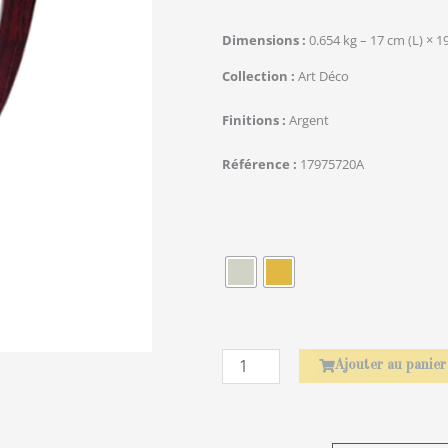
Dimensions
0.654 kg – 17 cm (L) × 1
Collection
Art Déco
Finitions
Argent
Référence
17975720A
quantité
de
Élephant
Ajouter au panier