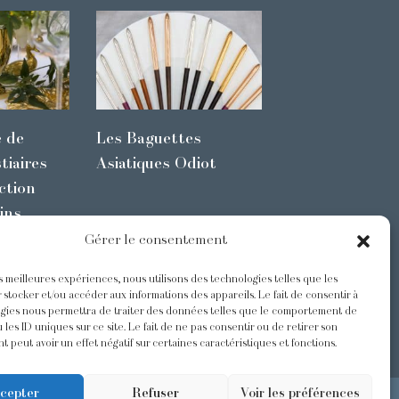
e de
Les Baguettes
tiaires
Asiatiques Odiot
ction
ins
Gérer le consentement
es meilleures expériences, nous utilisons des technologies telles que les
s
@Odiot
 stocker et/ou accéder aux informations des appareils. Le fait de consentir à
gies nous permettra de traiter des données telles que le comportement de
 les ID uniques sur ce site. Le fait de ne pas consentir ou de retirer son
 peut avoir un effet négatif sur certaines caractéristiques et fonctions.
cepter
Refuser
Voir les préférences