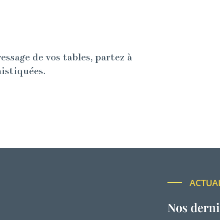
ressage de vos tables, partez à
histiquées.
ACTUA
Nos derni