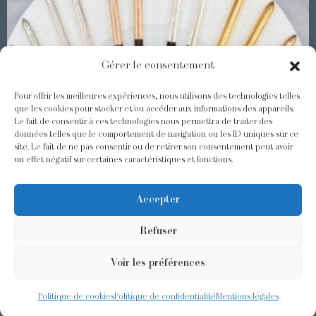
Gérer le consentement
Pour offrir les meilleures expériences, nous utilisons des technologies telles
que les cookies pour stocker et/ou accéder aux informations des appareils.
Le fait de consentir à ces technologies nous permettra de traiter des
Les Baguettes Asiatiques Odiot
données telles que le comportement de navigation ou les ID uniques sur ce
site. Le fait de ne pas consentir ou de retirer son consentement peut avoir
un effet négatif sur certaines caractéristiques et fonctions.
@odiot.paris
@Odiot
Accepter
Refuser
Voir les préférences
©2026 Odiot –
Mentions légales
–
Politique de confidentialité
–
Conditions générales de ventes
– Conception:
Givememore
Politique de cookies
Politique de confidentialité
Mentions légales