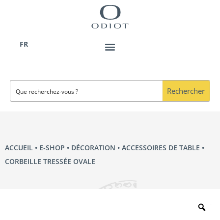
Aller
au
contenu
FR
Rechercher
ACCUEIL
•
E‑SHOP
•
DÉCORATION
•
ACCESSOIRES DE TABLE
•
CORBEILLE TRESSÉE OVALE
Zo