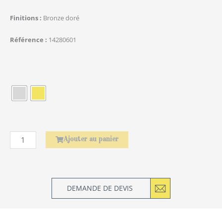
Finitions
Bronze doré
Référence
14280601
quantité
de
Rond
de
serviette
Laurier
Ajouter au panier
DEMANDE DE DEVIS