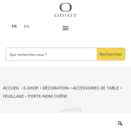
Aller
au
contenu
FR
EN
Rechercher
ACCUEIL
•
E‑SHOP
•
DÉCORATION
•
ACCESSOIRES DE TABLE
•
FEUILLAGE
• PORTE-NOM CHÊNE
Zo