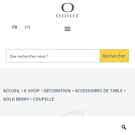
Aller
au
contenu
FR
EN
Rechercher
ACCUEIL
•
E‑SHOP
•
DÉCORATION
•
ACCESSOIRES DE TABLE
•
GOLD BERRY
• COUPELLE
Zo