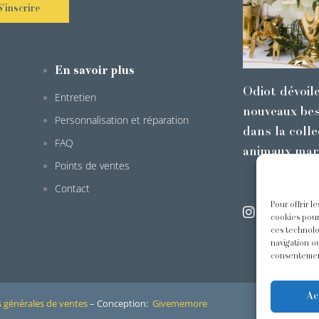
S'inscrire
En savoir plus
Odiot dévoil
Entretien
nouveaux bes
Personnalisation et réparation
dans la colle
FAQ
animaux mar
Points de ventes
Contact
Pour offrir l
@odiot.pari
cookies pour
ces technolo
navigation ou
consentement
Ac
 générales de ventes
– Conception:
Givememore