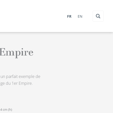
FR
EN
 Empire
t un parfait exemple de
tige du 1er Empire.
.4 cm (h)