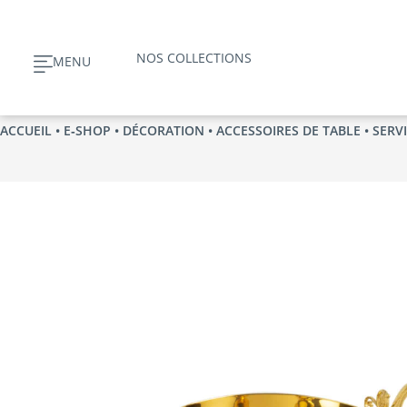
Aller
au
NOS COLLECTIONS
MENU
contenu
ACCUEIL
•
E‑SHOP
•
DÉCORATION
•
ACCESSOIRES DE TABLE
•
SERV