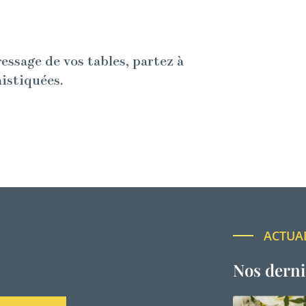
ressage de vos tables, partez à
histiquées.
ACTUA
Nos derni