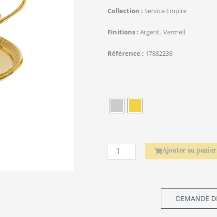
Collection
Service Empire
Finitions
Argent
Vermeil
Référence
17882238
quantité
de
Baguettes
Asiatiques
Amourette
Ajouter au panier
DEMANDE DE