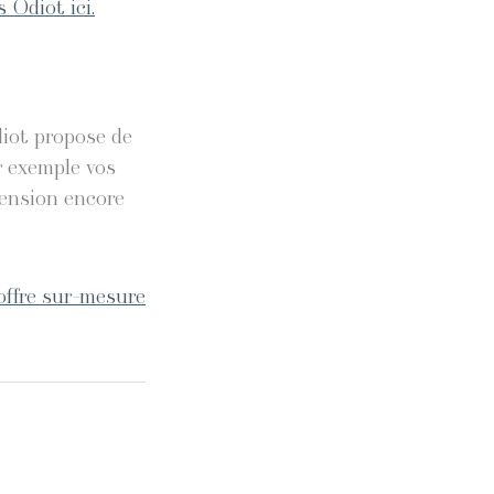
 Odiot ici.
diot propose de
r exemple vos
mension encore
offre sur-mesure