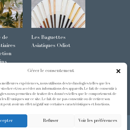
e de
Les Baguettes
tiaires
Asiatiques Odiot
ction
ins
Gérer le consentement
es meilleures expériences, nous utilisons des technologies telles que les
s
@Odiot
 stocker et/ou accéder aux informations des appareils. Le fait de consentir à
gies nous permettra de traiter des données telles que le comportement de
 les ID uniques sur ce site. Le fait de ne pas consentir ou de retirer son
 peut avoir un effet négatif sur certaines caractéristiques et fonctions.
cepter
Refuser
Voir les préférences