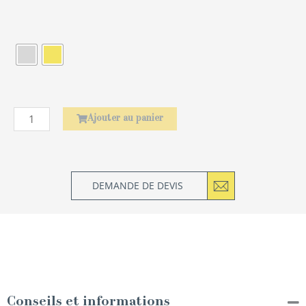
quantité
de
Rond
de
serviette
Laurier
Ajouter au panier
DEMANDE DE DEVIS
Conseils et informations