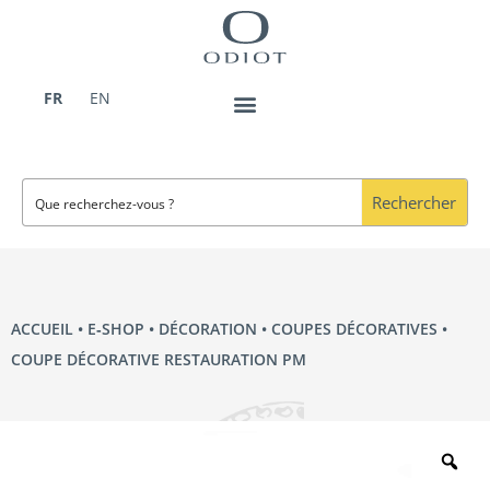
Aller
au
contenu
FR
EN
Rechercher
ACCUEIL
•
E‑SHOP
•
DÉCORATION
•
COUPES DÉCORATIVES
•
COUPE DÉCORATIVE RESTAURATION PM
Zo