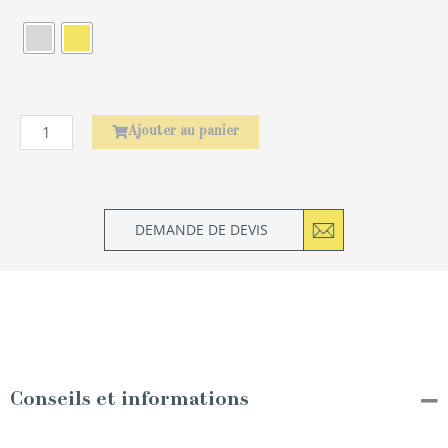
de
Rond
de
serviette
Laurier
Ajouter au panier
DEMANDE DE DEVIS
Conseils et informations