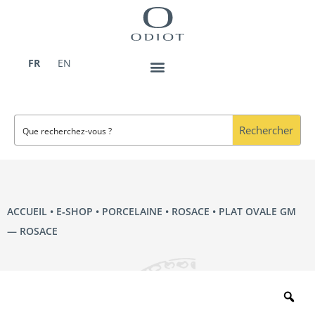
Aller
au
contenu
FR
EN
Rechercher
ACCUEIL
•
E‑SHOP
•
PORCELAINE
•
ROSACE
• PLAT OVALE GM
— ROSACE
Zo