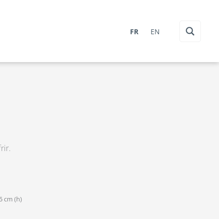
FR
EN
rir.
.5 cm (h)