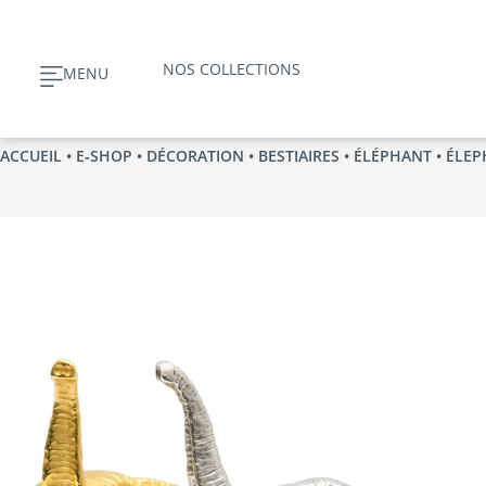
Aller
au
NOS COLLECTIONS
MENU
contenu
ACCUEIL
•
E‑SHOP
•
DÉCORATION
•
BESTIAIRES
•
ÉLÉPHANT
• ÉLE