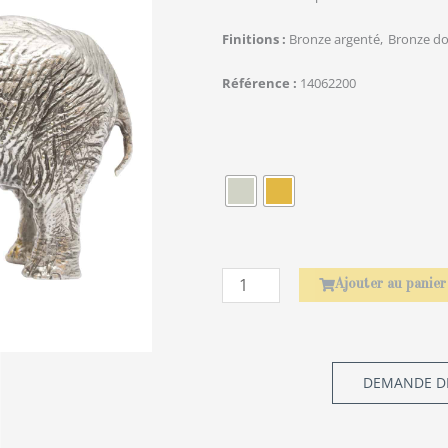
Finitions
Bronze argenté
Bronze do
Référence
14062200
quantité
de
Élephant
Ajouter au panier
DEMANDE DE