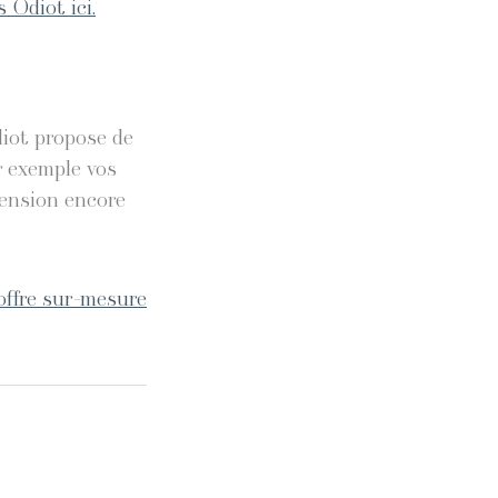
 Odiot ici.
diot propose de
r exemple vos
mension encore
offre sur-mesure