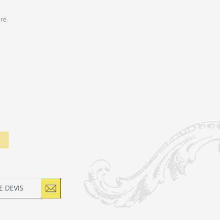
ré
 DEVIS