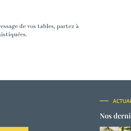
ressage de vos tables, partez à
histiquées.
ACTUA
Nos derni