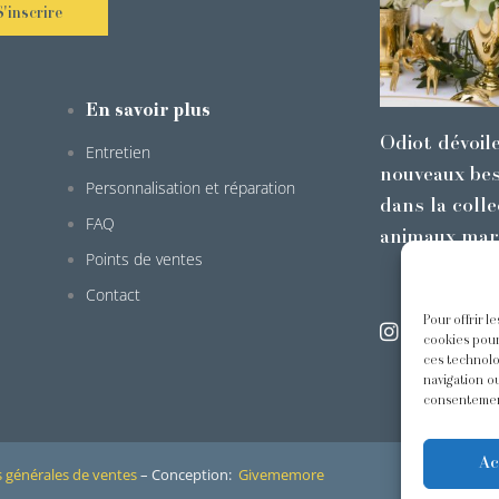
S'inscrire
En savoir plus
Odiot dévoil
Entretien
nouveaux bes
Personnalisation et réparation
dans la colle
FAQ
animaux mar
Points de ventes
Contact
Pour offrir l
@odiot.pari
cookies pour
ces technolo
navigation ou
consentement
Ac
 générales de ventes
– Conception:
Givememore