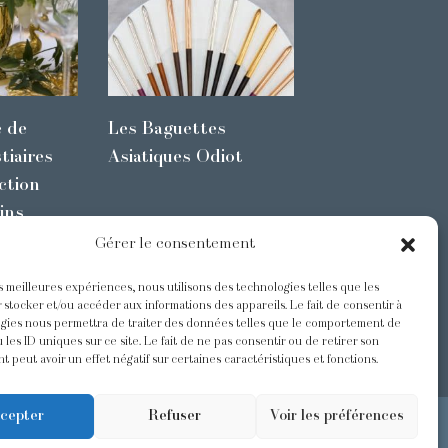
e de
Les Baguettes
tiaires
Asiatiques Odiot
ction
ins
Gérer le consentement
es meilleures expériences, nous utilisons des technologies telles que les
s
@Odiot
 stocker et/ou accéder aux informations des appareils. Le fait de consentir à
gies nous permettra de traiter des données telles que le comportement de
 les ID uniques sur ce site. Le fait de ne pas consentir ou de retirer son
 peut avoir un effet négatif sur certaines caractéristiques et fonctions.
cepter
Refuser
Voir les préférences