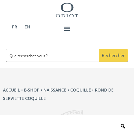
Aller
au
contenu
FR
EN
Rechercher
ACCUEIL
•
E‑SHOP
•
NAISSANCE
•
COQUILLE
• ROND DE
SERVIETTE COQUILLE
Zo