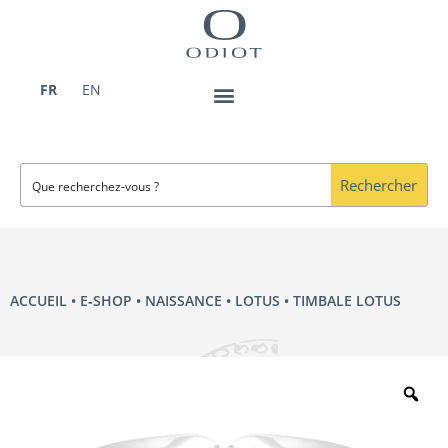
Aller
au
contenu
FR
EN
Rechercher
ACCUEIL
•
E‑SHOP
•
NAISSANCE
•
LOTUS
• TIMBALE LOTUS
Zo