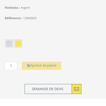
Finitions
Argent
Référence
12840820
quantité
de
Rond
de
serviette
Laurier
Ajouter au panier
DEMANDE DE DEVIS