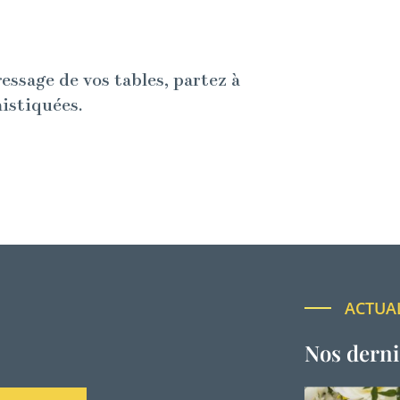
ressage de vos tables, partez à
histiquées.
ACTUA
Nos derni