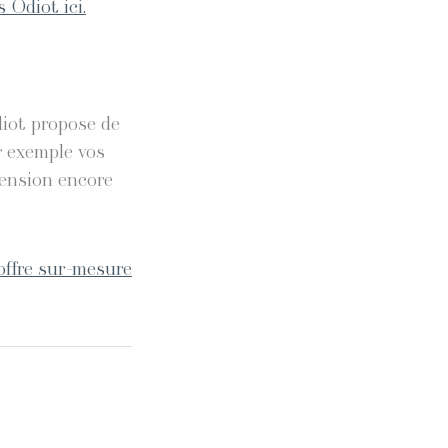
 Odiot ici.
diot propose de
r exemple vos
mension encore
offre sur-mesure