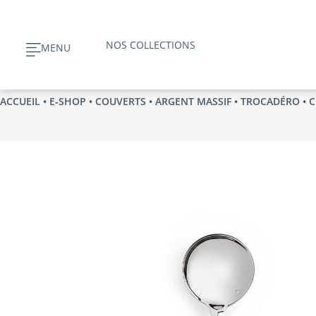
Aller
au
NOS COLLECTIONS
MENU
contenu
ACCUEIL
•
E‑SHOP
•
COUVERTS
•
ARGENT MASSIF
•
TROCADÉRO
• C