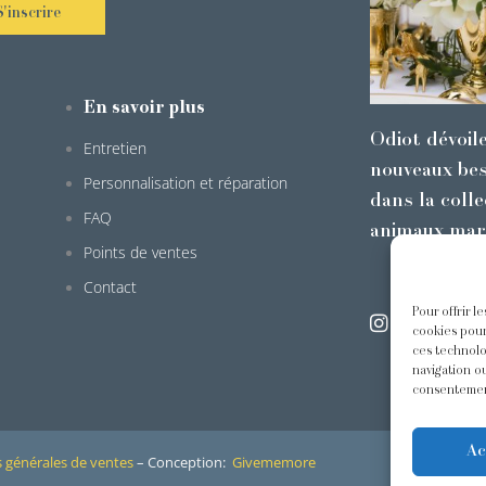
S'inscrire
En savoir plus
Odiot dévoil
Entretien
nouveaux bes
Personnalisation et réparation
dans la colle
FAQ
animaux mar
Points de ventes
Contact
Pour offrir l
@odiot.pari
cookies pour
ces technolo
navigation ou
consentement
Ac
 générales de ventes
– Conception:
Givememore