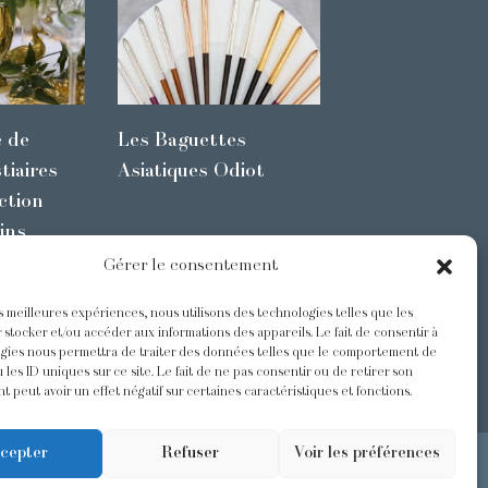
e de
Les Baguettes
tiaires
Asiatiques Odiot
ction
ins
Gérer le consentement
es meilleures expériences, nous utilisons des technologies telles que les
s
@Odiot
 stocker et/ou accéder aux informations des appareils. Le fait de consentir à
gies nous permettra de traiter des données telles que le comportement de
 les ID uniques sur ce site. Le fait de ne pas consentir ou de retirer son
 peut avoir un effet négatif sur certaines caractéristiques et fonctions.
cepter
Refuser
Voir les préférences