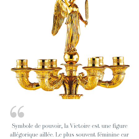
“
Sym­bole de pou­voir, la Vic­toire est une fig­ure
allé­gorique ail­lée. Le plus sou­vent fémi­nine car