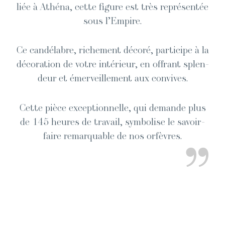
liée à Athé­na, cette fig­ure est très représen­tée
sous l’Empire.
Ce can­délabre, riche­ment décoré, par­ticipe à la
déco­ra­tion de votre intérieur, en offrant splen­
deur et émer­veille­ment aux convives.
Cette pièce excep­tion­nelle, qui demande plus
de 145 heures de tra­vail, sym­bol­ise le savoir-
faire remar­quable de nos orfèvres.
”