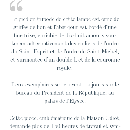
“
Le pied en tripode de cette lampe est orné de
griffes de lion et l’a­bat-jour est bor­dé d’une
fine frise, enrichie de dix-huit amours sou­
tenant alter­na­tive­ment des col­liers de l’or­dre
du Saint-Esprit et de l’or­dre de Saint-Michel,
et sur­mon­tée d’un dou­ble L et de la couronne
royale.
Deux exem­plaires se trou­vent tou­jours sur le
bureau du Prési­dent de la République, au
palais de l’Élysée.
Cette pièce, emblé­ma­tique de la Mai­son Odi­ot,
demande plus de 150 heures de tra­vail et sym­