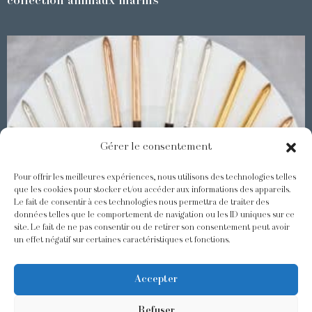
collection animaux marins
Gérer le consentement
Pour offrir les meilleures expériences, nous utilisons des technologies telles
que les cookies pour stocker et/ou accéder aux informations des appareils.
Le fait de consentir à ces technologies nous permettra de traiter des
Les Baguettes Asiatiques Odiot
données telles que le comportement de navigation ou les ID uniques sur ce
site. Le fait de ne pas consentir ou de retirer son consentement peut avoir
un effet négatif sur certaines caractéristiques et fonctions.
@odiot.paris
@Odiot
Accepter
Refuser