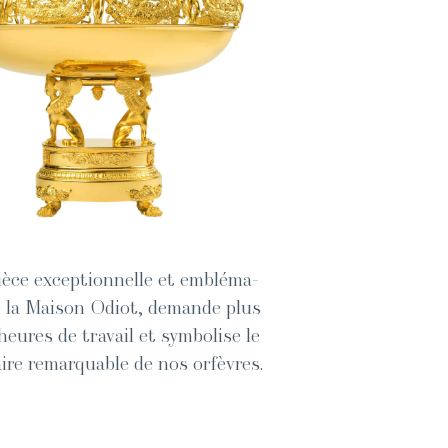
èce excep­tion­nelle et emblé­ma­
 la Mai­son Odi­ot, demande plus
eures de tra­vail et sym­bol­ise le
aire remar­quable de nos orfèvres.