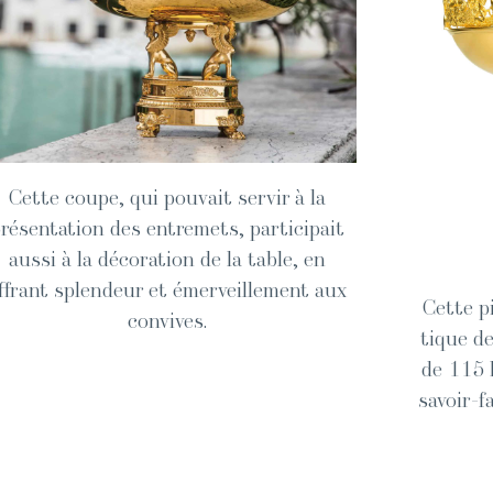
Cette coupe, qui pou­vait servir à la
résen­ta­tion des entremets, par­tic­i­pait
aus­si à la déco­ra­tion de la table, en
ffrant splen­deur et émer­veille­ment aux
Cette pi
convives.
tique de
de 115 h
savoir-f