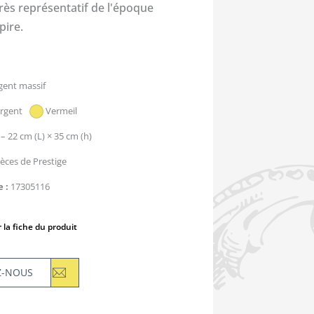
très représentatif de l'époque
ire.
gent massif
rgent
Vermeil
 – 22 cm (L) × 35 cm (h)
ièces de Prestige
e
17305116
 la fiche du produit
Z-NOUS