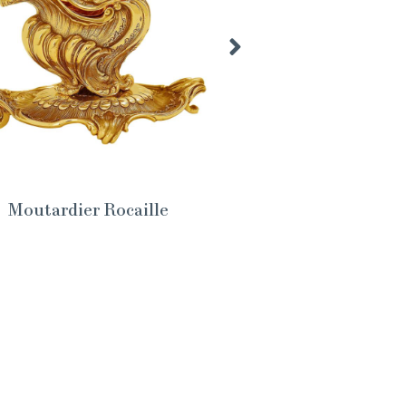
Moutardier Rocaille
Malle à caviar