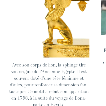
p
o
Avec son corps de lion, la sphinge tire
son orig­ine de l’Ancienne Egypte. Il est
sou­vent doté d’une tête fémi­nine et
d’ailes, pour ren­forcer sa dimen­sion fan­
tas­tique. Ce motif a refait son appari­tion
en 1798, à la suite du voy­age de Bona­
parte en Egypte.