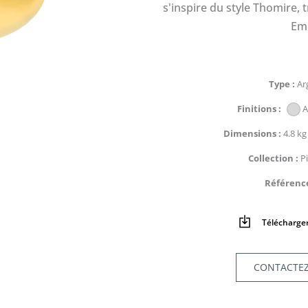
s'inspire du style Thomire, 
Emp
Type
Ar
Finitions
A
Dimensions
4.8 kg
Collection
P
Référenc
Télécharger
CONTACTE