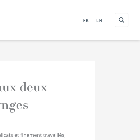
FR
EN
aux deux
ynges
icats et finement travaillés,