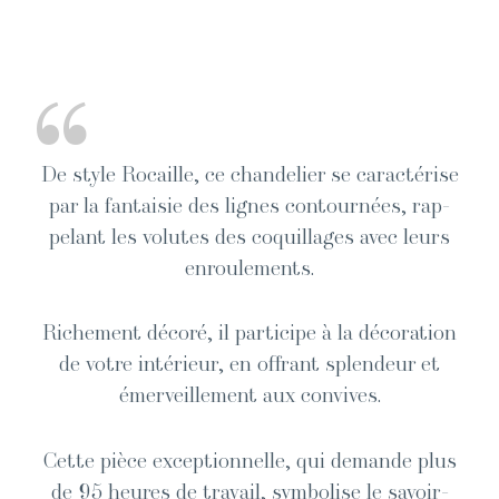
“
De style Rocaille, ce chan­de­lier se car­ac­térise
par la fan­taisie des lignes con­tournées, rap­
pelant les volutes des coquil­lages avec leurs
enroulements.
Riche­ment décoré, il par­ticipe à la déco­ra­tion
de votre intérieur, en offrant splen­deur et
émer­veille­ment aux convives.
Cette pièce excep­tion­nelle, qui demande plus
de 95 heures de tra­vail, sym­bol­ise le savoir-