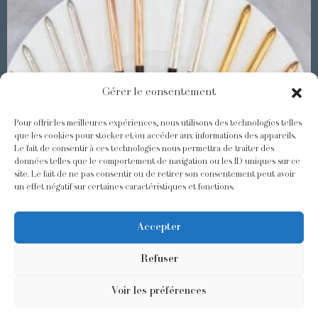
Gérer le consentement
Pour offrir les meilleures expériences, nous utilisons des technologies telles
que les cookies pour stocker et/ou accéder aux informations des appareils.
Le fait de consentir à ces technologies nous permettra de traiter des
Les Baguettes Asiatiques Odiot
données telles que le comportement de navigation ou les ID uniques sur ce
site. Le fait de ne pas consentir ou de retirer son consentement peut avoir
un effet négatif sur certaines caractéristiques et fonctions.
@odiot.paris
@Odiot
Accepter
Refuser
Voir les préférences
©2026 Odiot –
Mentions légales
–
Politique de confidentialité
–