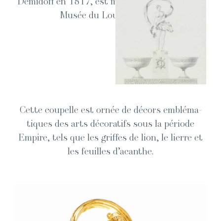
Demid­off en 1817, est main­tenant exposée au
Musée du Lou­vre à Paris.
Cette coupelle est ornée de décors emblé­ma­
tiques des arts déco­rat­ifs sous la péri­ode
Empire, tels que les griffes de lion, le lierre et
les feuilles d’acanthe.