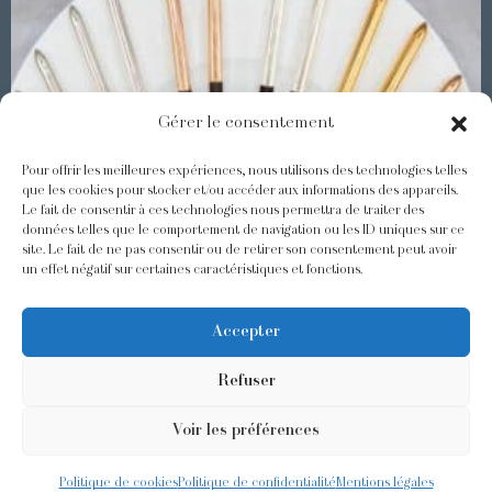
Gérer le consentement
Pour offrir les meilleures expériences, nous utilisons des technologies telles
que les cookies pour stocker et/ou accéder aux informations des appareils.
Le fait de consentir à ces technologies nous permettra de traiter des
Les Baguettes Asiatiques Odiot
données telles que le comportement de navigation ou les ID uniques sur ce
site. Le fait de ne pas consentir ou de retirer son consentement peut avoir
un effet négatif sur certaines caractéristiques et fonctions.
@odiot.paris
@Odiot
Accepter
Refuser
Voir les préférences
©2026 Odiot –
Mentions légales
–
Politique de confidentialité
–
Conditions générales de ventes
– Conception:
Givememore
Politique de cookies
Politique de confidentialité
Mentions légales