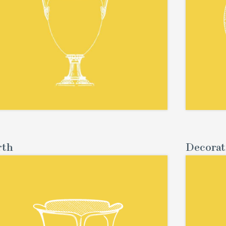
rth
Decorat